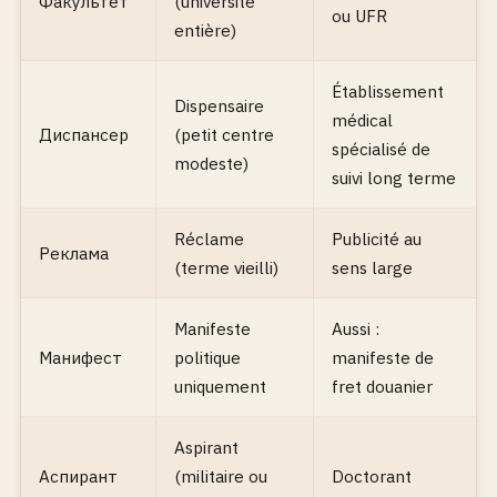
Факультет
(université
ou UFR
entière)
Établissement
Dispensaire
médical
Диспансер
(petit centre
spécialisé de
modeste)
suivi long terme
Réclame
Publicité au
Реклама
(terme vieilli)
sens large
Manifeste
Aussi :
Манифест
politique
manifeste de
uniquement
fret douanier
Aspirant
Аспирант
(militaire ou
Doctorant