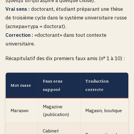
(quelqu'un qui aspire à quelque chose).
Vrai sens :
doctorant, étudiant préparant une thèse
de troisième cycle dans le système universitaire russe
(аспирантура = doctorat).
Correction :
«doctorant» dans tout contexte
universitaire.
Récapitulatif des dix premiers faux amis (n° 1 à 10) :
Faux sens
Traduction
Mot russe
supposé
correcte
Magazine
Магазин
Magasin, boutique
(publication)
Cabinet