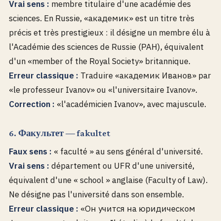
Vrai sens :
membre titulaire d'une académie des
sciences. En Russie, «академик» est un titre très
précis et très prestigieux : il désigne un membre élu à
l'Académie des sciences de Russie (РАН), équivalent
d'un «member of the Royal Society» britannique.
Erreur classique :
Traduire «академик Иванов» par
«le professeur Ivanov» ou «l'universitaire Ivanov».
Correction :
«l'académicien Ivanov», avec majuscule.
6. Факультет — fakultet
Faux sens :
« faculté » au sens général d'université.
Vrai sens :
département ou UFR d'une université,
équivalent d'une « school » anglaise (Faculty of Law).
Ne désigne pas l'université dans son ensemble.
Erreur classique :
«Он учится на юридическом