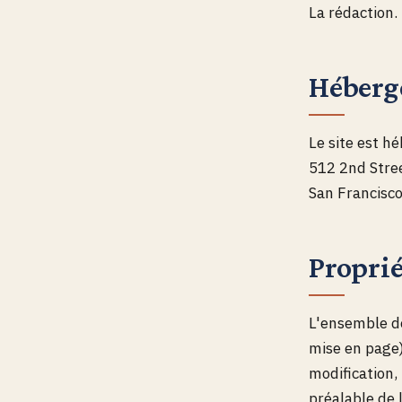
La rédaction.
Héber
Le site est h
512 2nd Stree
San Francisco
Proprié
L'ensemble de
mise en page)
modification, 
préalable de l