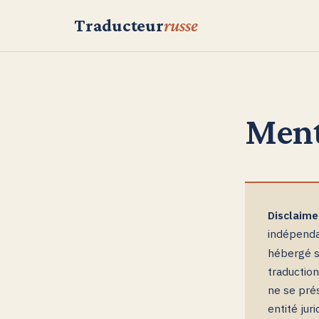
Traducteur
russe
Ment
Disclaime
indépenda
hébergé su
traduction
ne se pré
entité jur