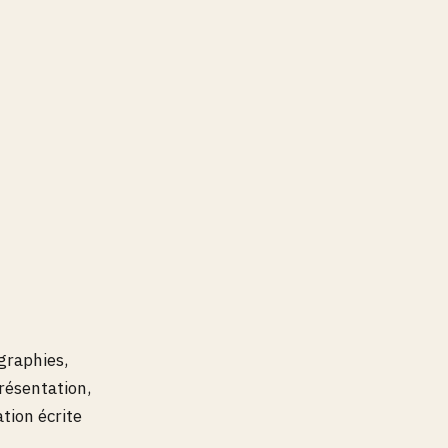
graphies,
résentation,
ation écrite