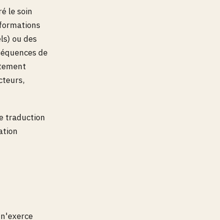
ré le soin
nformations
ls) ou des
nséquences de
ectement
cteurs,
e traduction
ation
r n'exerce