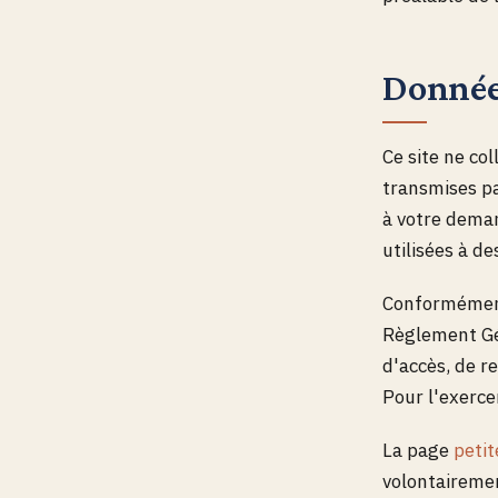
Donnée
Ce site ne c
transmises pa
à votre deman
utilisées à de
Conformément 
Règlement Gén
d'accès, de r
Pour l'exerce
La page
peti
volontairemen