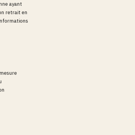
onne ayant
n retrait en
 informations
e mesure
u
on