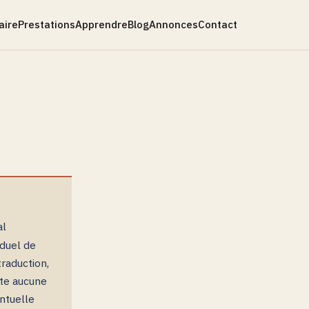
aire
Prestations
Apprendre
Blog
Annonces
Contact
al
iduel de
raduction,
nte aucune
entuelle